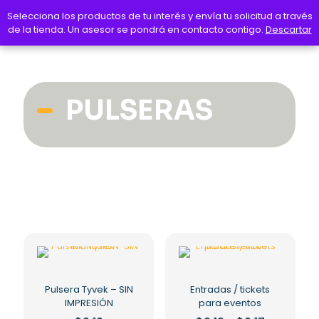
Selecciona los productos de tu interés y envía tu solicitud a través
Selecciona los productos de tu interés y envía tu solicitud a través
de la tienda. Un asesor se pondrá en contacto contigo.
de la tienda. Un asesor se pondrá en contacto contigo.
Descartar
Descartar
PULSERAS
Pulsera Tyvek – SIN
Entradas / tickets
IMPRESIÓN
para eventos