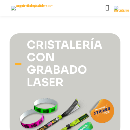
CRISTALERÍA
CON
GRABADO
LASER