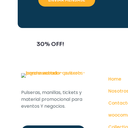
Subscribe to our newsletter and
grab
30% OFF!
Home
Nosotro
Pulseras, manillas, tickets y
material promocional para
Contact
eventos Y negocios.
woocomm
Collecti