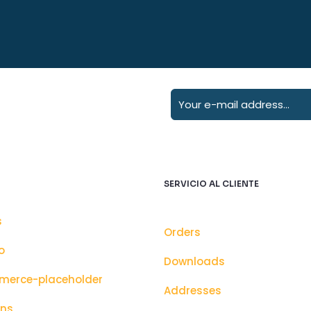
SERVICIO AL CLIENTE
s
Orders
o
Downloads
erce-placeholder
Addresses
ons