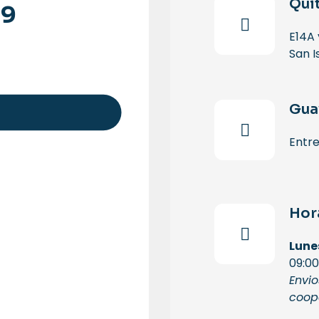
Qui
99
E14A 
San I
Gua
Entre
Hor
Lune
09:00
Envio
coope