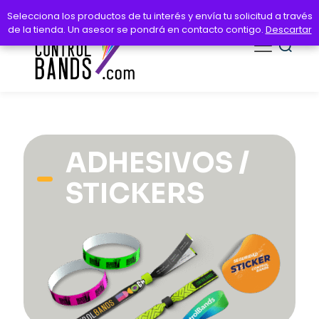
Selecciona los productos de tu interés y envía tu solicitud a través
Selecciona los productos de tu interés y envía tu solicitud a través
de la tienda. Un asesor se pondrá en contacto contigo.
de la tienda. Un asesor se pondrá en contacto contigo.
Descartar
Descartar
ADHESIVOS /
STICKERS