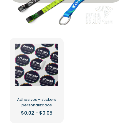
Adhesivos – stickers
personalizados
Rango
$
0.02
-
$
0.05
de
Este
precios:
producto
desde
$0.02
tiene