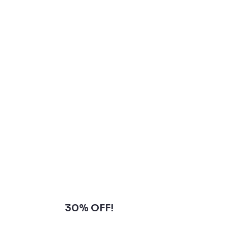
Subscribe to our newsletter and
grab
30% OFF!