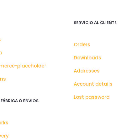
SERVICIO AL CLIENTE
s
Orders
o
Downloads
erce-placeholder
Addresses
ons
Account details
Lost password
 FÁBRICA O ENVIOS
orks
very