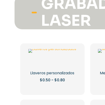
GRABA
LASER
Llaveros personalizados
Me
Rango
$
0.50
-
$
0.80
de
Este
precios:
desde
producto
$0.50
tiene
hasta
$0.80
múltiples