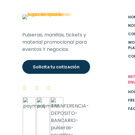
HO
NO
Pulseras, manillas, tickets y
CO
material promocional para
WO
PL
eventos Y negocios.
CO
Solicita tu cotización
RET
EN
HO
FRE
FA