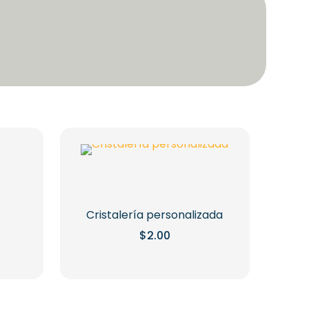
Cristalería personalizada
$
2.00
ngo
cios:
sde
.60
sta