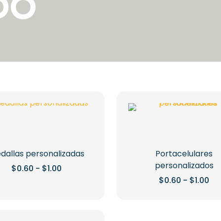
DO
dallas personalizadas
Portacelulares
personalizados
Rango
$
0.60
-
$
1.00
de
Ra
$
0.60
-
$
1.00
Este
precios:
de
desde
producto
Este
pre
$0.60
de
tiene
producto
hasta
$0
$1.00
múltiples
tiene
ha