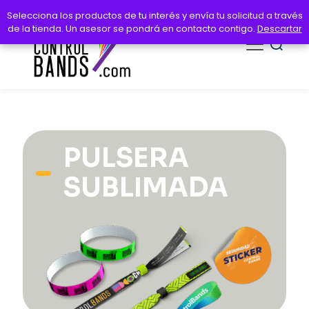
Selecciona los productos de tu interés y envía tu solicitud a través
Selecciona los productos de tu interés y envía tu solicitud a través
de la tienda. Un asesor se pondrá en contacto contigo.
de la tienda. Un asesor se pondrá en contacto contigo.
Descartar
Descartar
PULSERA
SUBLIMADA