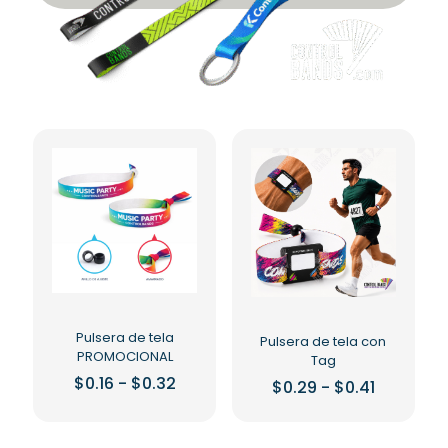
Pulsera de tela
Pulsera de tela con
PROMOCIONAL
Tag
Rango
$
0.16
-
$
0.32
Rango
$
0.29
-
$
0.41
de
de
Este
Este
precios:
precios:
producto
desde
producto
desde
$0.16
tiene