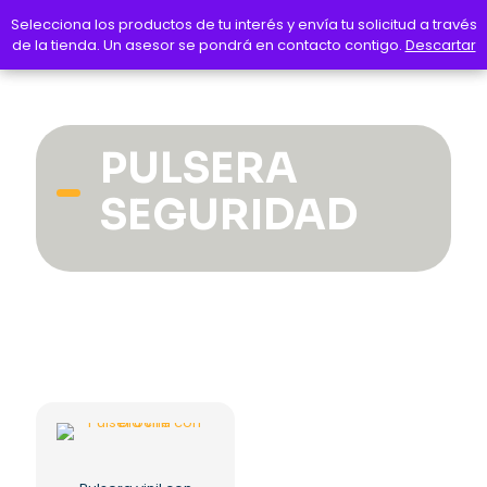
Selecciona los productos de tu interés y envía tu solicitud a través
Selecciona los productos de tu interés y envía tu solicitud a través
de la tienda. Un asesor se pondrá en contacto contigo.
de la tienda. Un asesor se pondrá en contacto contigo.
Descartar
Descartar
PULSERA
SEGURIDAD