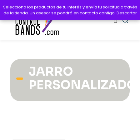
Selecciona los productos de tu interés y envía tu solicitud a través
Selecciona los productos de tu interés y envía tu solicitud a través
de la tienda. Un asesor se pondrá en contacto contigo.
de la tienda. Un asesor se pondrá en contacto contigo.
Descartar
Descartar
JARRO
PERSONALIZADO