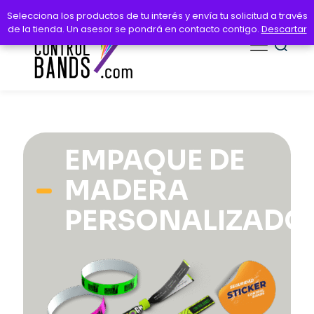
Selecciona los productos de tu interés y envía tu solicitud a través
Selecciona los productos de tu interés y envía tu solicitud a través
de la tienda. Un asesor se pondrá en contacto contigo.
de la tienda. Un asesor se pondrá en contacto contigo.
Descartar
Descartar
EMPAQUE DE
MADERA
PERSONALIZADO