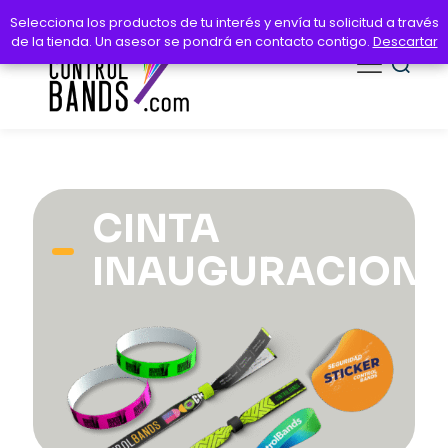
Selecciona los productos de tu interés y envía tu solicitud a través
Selecciona los productos de tu interés y envía tu solicitud a través
de la tienda. Un asesor se pondrá en contacto contigo.
de la tienda. Un asesor se pondrá en contacto contigo.
Descartar
Descartar
CINTA
INAUGURACION