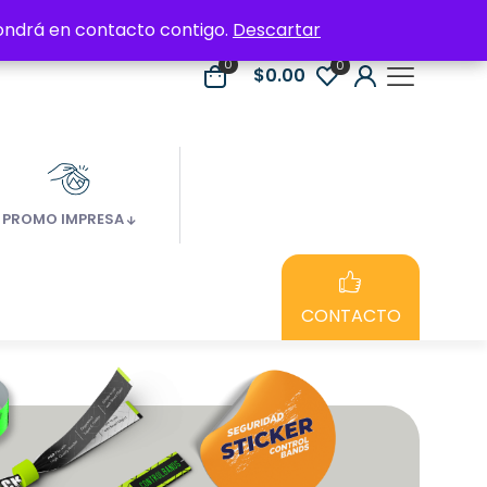
 pondrá en contacto contigo.
 pondrá en contacto contigo.
Descartar
Descartar
0
0
$0.00
PROMO IMPRESA
CONTACTO