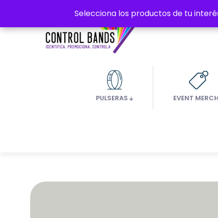
Selecciona los productos de tu interé
Selecciona los productos de tu interé
PULSERAS
EVENT MERC