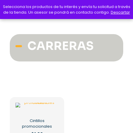
Selecciona los productos de tu interés y envía tu solicitud a través
Selecciona los productos de tu interés y envía tu solicitud a través
de la tienda. Un asesor se pondrá en contacto contigo.
de la tienda. Un asesor se pondrá en contacto contigo.
Descartar
Descartar
CARRERAS
Cintillos
promocionales