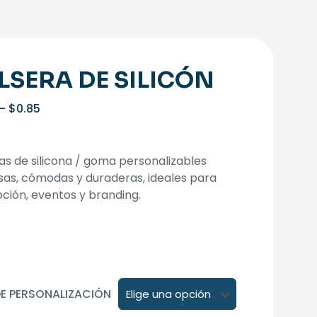
LSERA DE SILICÓN
Rango
-
$
0.85
de
precios:
desde
as de silicona / goma personalizables
$0.80
as, cómodas y duraderas, ideales para
hasta
ión, eventos y branding.
$0.85
DE PERSONALIZACIÓN