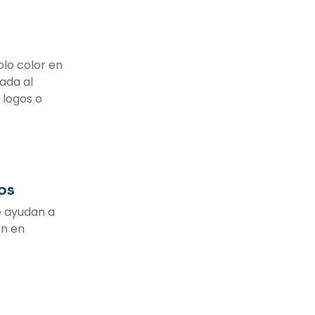
olo color en
ada al
 logos o
os
e ayudan a
ón en