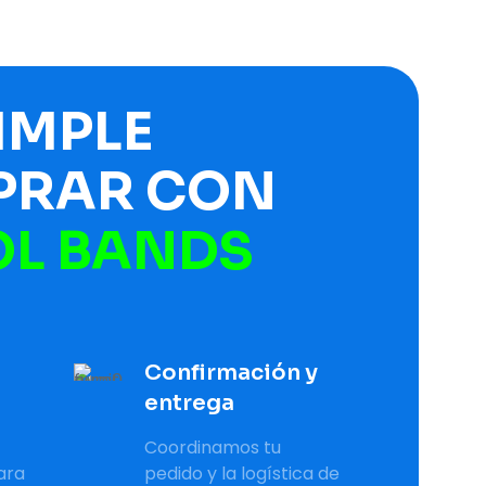
SIMPLE
PRAR CON
L BANDS
Confirmación y
entrega
Coordinamos tu
ara
pedido y la logística de