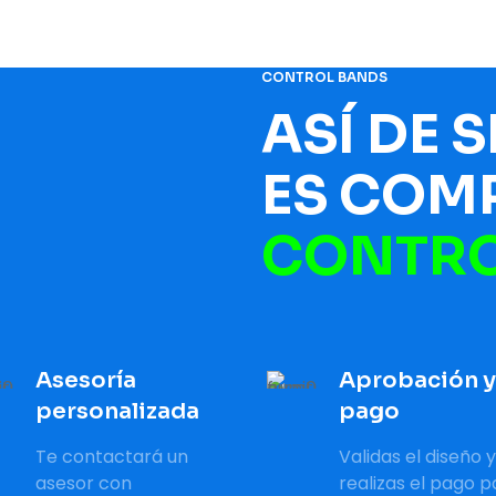
CONTROL BANDS
ASÍ DE 
ES COM
CONTRO
Asesoría
Aprobación y
personalizada
pago
Te contactará un
Validas el diseño y
asesor con
realizas el pago p