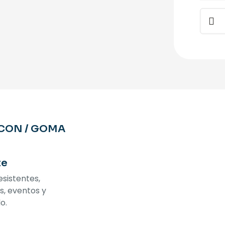
Pulser
de
silicó
canti
ICON / GOMA
te
esistentes,
s, eventos y
o.