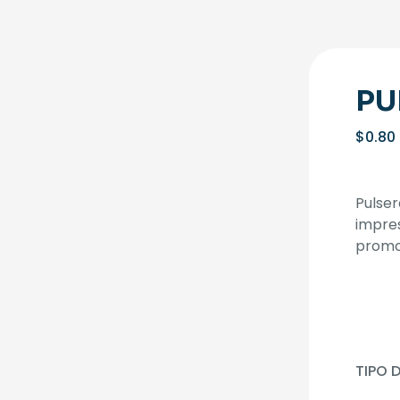
PU
$
0.80
Pulser
impres
promoc
TIPO 