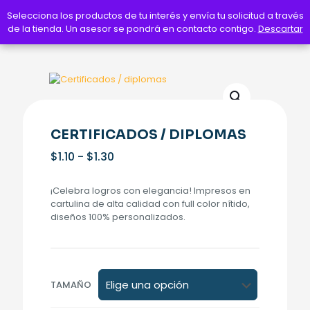
Selecciona los productos de tu interés y envía tu solicitud a través
Selecciona los productos de tu interés y envía tu solicitud a través
de la tienda. Un asesor se pondrá en contacto contigo.
de la tienda. Un asesor se pondrá en contacto contigo.
Descartar
Descartar
CERTIFICADOS / DIPLOMAS
Rango
$
1.10
-
$
1.30
de
precios:
¡Celebra logros con elegancia! Impresos en
desde
cartulina de alta calidad con full color nítido,
$1.10
diseños 100% personalizados.
hasta
$1.30
TAMAÑO