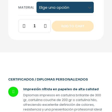
MATERIAL
Certificados
ADD TO CART
/
diplomas
cantidad
CERTIFICADOS / DIPLOMAS PERSONALIZADOS
Impresión nítida en papeles de alta calidad
Diplomas impresos en cartulina brillante de 300
gr, cartulina couche de 200 gr o cartulina hilo,
ofreciendo excelente definición de colores,
resistencia y una presentación profesional ideal