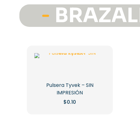
BRAZAL
Pulsera Tyvek – SIN
IMPRESIÓN
$
0.10
Este
producto
tiene
múltiples