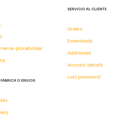
SERVICIO AL CLIENTE
s
Orders
o
Downloads
erce-placeholder
Addresses
ons
Account details
Lost password
 FÁBRICA O ENVIOS
orks
very