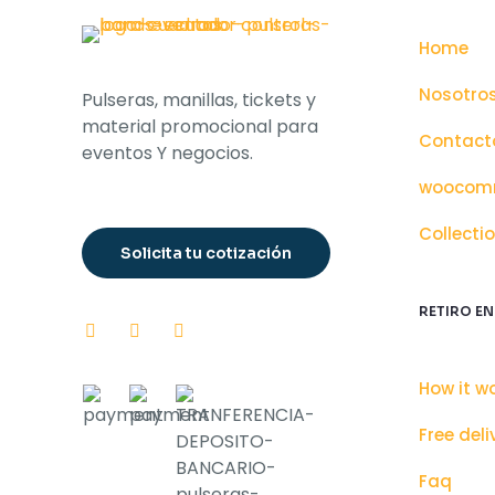
Home
Nosotro
Pulseras, manillas, tickets y
material promocional para
Contact
eventos Y negocios.
woocomm
Collecti
Solicita tu cotización
RETIRO EN
How it w
Free deli
Faq